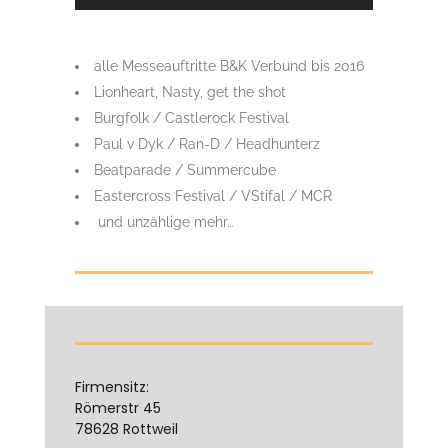
alle Messeauftritte B&K Verbund bis 2016
Lionheart, Nasty, get the shot
Burgfolk / Castlerock Festival
Paul v Dyk / Ran-D / Headhunterz
Beatparade / Summercube
Eastercross Festival / VStifal / MCR
und unzählige mehr…
Firmensitz:
Römerstr 45
78628 Rottweil