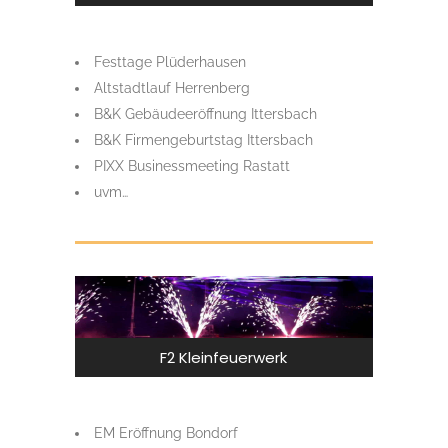
Festtage Plüderhausen
Altstadtlauf Herrenberg
B&K Gebäudeeröffnung Ittersbach
B&K Firmengeburtstag Ittersbach
PIXX Businessmeeting Rastatt
uvm…
F2 Kleinfeuerwerk
EM Eröffnung Bondorf