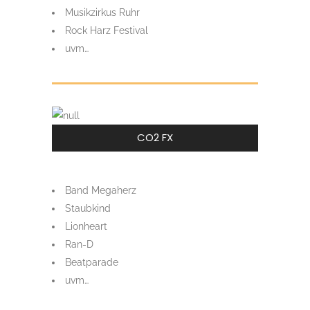
Musikzirkus Ruhr
Rock Harz Festival
uvm…
CO2 FX
Band Megaherz
Staubkind
Lionheart
Ran-D
Beatparade
uvm…