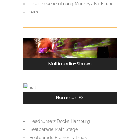
Diskothekeneröffnung Monkeyz Karlsruhe
uvm…
Multimedia-Shows
Flammen FX
Headhunterz Docks Hamburg
Beatparade Main Stage
Beatparade Elements Truck