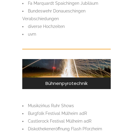
Fa Marquardt Spaichingen Jubiläum
Bundeswehr Donaueschingen
Verabschiedungen
diverse Hochzeiten
uvm
Bühnenpyrotechnik
Musikzirkus Ruhr Shows
Burgfolk Festival Mülheim adR
Castlerock Festival Mülheim adR
Diskothekeneröffnung Flash Pforzheim