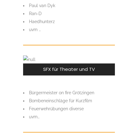
Paul van Dyk
Ran-D
Haedhunterz
uvm …
SFX für Theater und TV
Bürgermeister on fire Grötzingen
Bombeneinschläge für Kurzfilm
Feuerwehrübungen diverse
uvm…