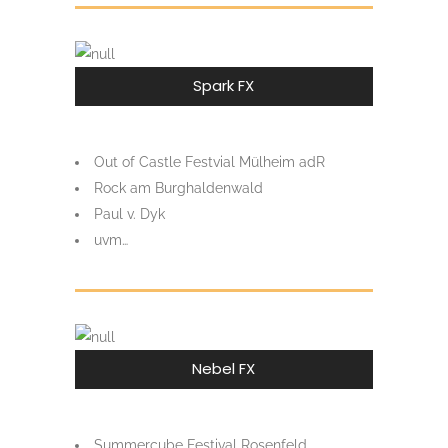
Spark FX
Out of Castle Festvial Mülheim adR
Rock am Burghaldenwald
Paul v. Dyk
uvm…
Nebel FX
Summercube Festival Rosenfeld