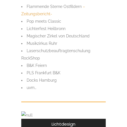
Flammende Sterne Ostfildern
–
Zeitungsbericht-
Pop meets Classic
Lichterfest Heilbronn
Magischer Zirkel von Deutschland
Musikzirkus Ruhr
Laserschutzbeauftragtenschulung
RockShop
B&K Feiern
PLS Frankfurt B&K
Docks Hamburg
uvm…
Lichtdesign