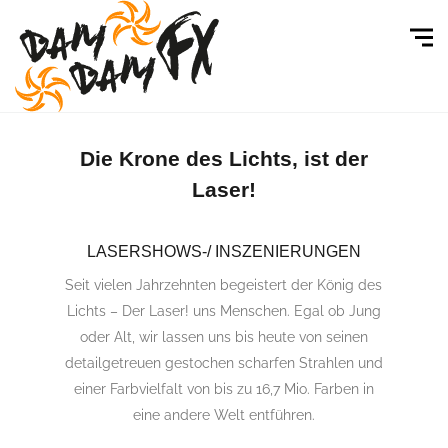
Die Krone des Lichts, ist der
Laser!
LASERSHOWS-/ INSZENIERUNGEN
Seit vielen Jahrzehnten begeistert der König des
Lichts – Der Laser! uns Menschen. Egal ob Jung
oder Alt, wir lassen uns bis heute von seinen
detailgetreuen gestochen scharfen Strahlen und
einer Farbvielfalt von bis zu 16,7 Mio. Farben in
eine andere Welt entführen.